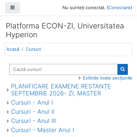
Sari la conţinutul principal
Panou lateral
Nu sunteți conectat. (
Conectare
)
Platforma ECON-ZI, Universitatea
Hyperion
Acasă
Cursuri
Caută cursuri
Caută 
Extinde toate secțiunile
PLANIFICARE EXAMENE RESTANȚE
SEPTEMBRIE 2026- ZI, MASTER
Cursuri - Anul I
Cursuri - Anul II
Cursuri - Anul III
Cursuri - Master Anul I