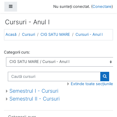
Sari la conţinutul principal
Panou lateral
Nu sunteți conectat. (
Conectare
)
Cursuri - Anul I
Acasă
Cursuri
CIG SATU MARE
Cursuri - Anul I
Categorii curs:
Caută cursuri
Caută 
Extinde toate secțiunile
Semestrul I - Cursuri
Semestrul II - Cursuri
Omite Categorii curs