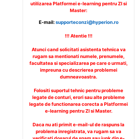
utilizarea Platformei e-learning pentru ZI si
Master:
E-mail:
supporteconzi@hyperion.ro
!!! Atentie !!!
Atunci cand solicitati asistenta tehnica va
rugam sa mentionati numele, prenumele,
facultatea si specializarea pe care o urmati,
impreuna cu descrierea problemei
dumneavoastra.
Folositi suportul tehnic pentru probleme
legate de conturi, erori sau alte probleme
legate de functionarea corecta a Platformei
e-learning pentru ZI si Master.
Daca nu ati primit e-mail-ul de raspuns la
problema inregistrata, va rugam sa va
verificati dosarul de spam sau junk din e-