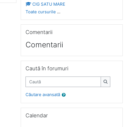
CIG SATU MARE
Toate cursurile
...
Omite Comentarii
Comentarii
Comentarii
Omite Caută în forumuri
Caută în forumuri
Caută
Caută
Căutare avansată
Omite Calendar
Calendar