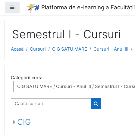
Sari la conţinutul principal
Platforma de e-learning a Facultăți
Panou lateral
Semestrul I - Cursuri
Acasă
Cursuri
CIG SATU MARE
Cursuri - Anul III
Categorii curs:
Caută cursuri
Caută cursuri
CIG